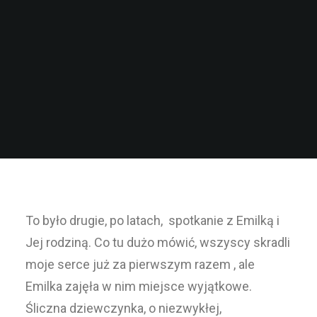
To było drugie, po latach, spotkanie z Emilką i
Jej rodziną. Co tu dużo mówić, wszyscy skradli
moje serce już za pierwszym razem , ale
Emilka zajęła w nim miejsce wyjątkowe.
Śliczna dziewczynka, o niezwykłej,