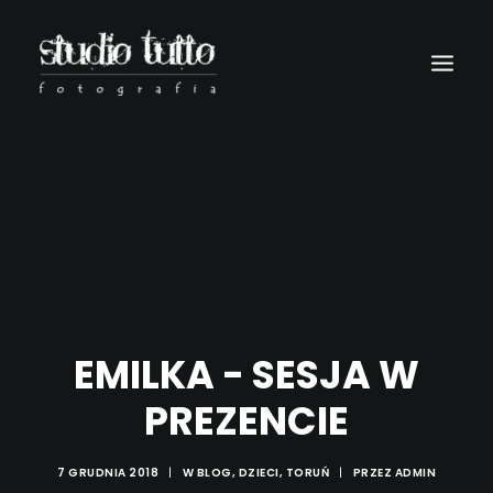
EMILKA - SESJA W
PREZENCIE
Wyszukiwanie
7 GRUDNIA 2018
|
W
BLOG
,
DZIECI
,
TORUŃ
|
PRZEZ
ADMIN