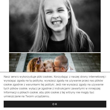
Nasz serwis wykorzystuje pliki cookies. Korzystając z naszej strony internetowej i
wyrażając zgodę na tę politykę, wyrażasz zgodę na używanie przez nas plików
cookie zgodnie z warunkami tej polityki. Jeśli nie wyrażasz zgody na używanie
tych plików cookie, wyłącz je zgodnie z instrukcjami zawartymi w niniejszej
Informacji o plikach cookie, aby pliki cookie z tej witryny nie mogły być
umieszczane na Twoim urządzeniu.
OK