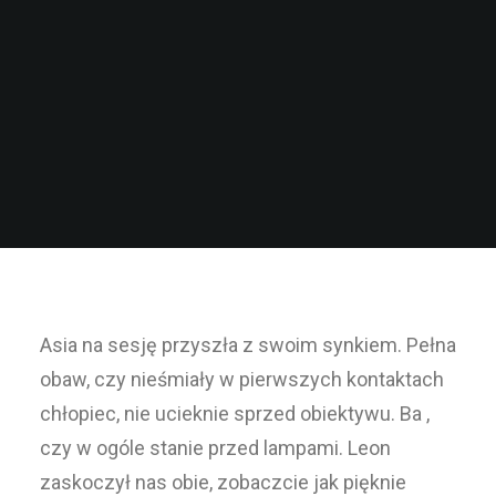
Asia na sesję przyszła z swoim synkiem. Pełna
obaw, czy nieśmiały w pierwszych kontaktach
chłopiec, nie ucieknie sprzed obiektywu. Ba ,
czy w ogóle stanie przed lampami. Leon
zaskoczył nas obie, zobaczcie jak pięknie